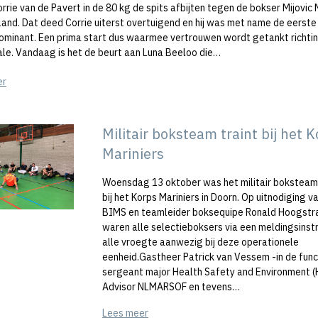
rie van de Pavert in de 80 kg de spits afbijten tegen de bokser Mijovic 
sland. Dat deed Corrie uiterst overtuigend en hij was met name de eerst
ominant. Een prima start dus waarmee vertrouwen wordt getankt richti
ale. Vandaag is het de beurt aan Luna Beeloo die…
er
Militair boksteam traint bij het 
Mariniers
Woensdag 13 oktober was het militair boksteam
bij het Korps Mariniers in Doorn. Op uitnodiging v
BIMS en teamleider boksequipe Ronald Hoogstr
waren alle selectieboksers via een meldingsinstr
alle vroegte aanwezig bij deze operationele
eenheid.Gastheer Patrick van Vessem -in de func
sergeant major Health Safety and Environment (
Advisor NLMARSOF en tevens…
Lees meer