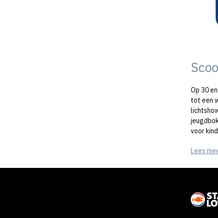
Scoo
Op 30 en
tot een 
lichtsho
jeugdboks
voor kin
Lees me