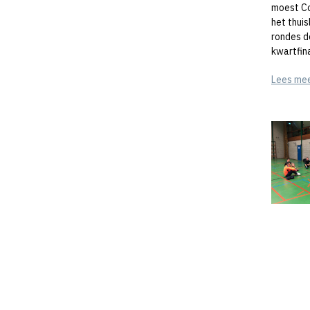
moest Cor
het thui
rondes d
kwartfin
Lees me