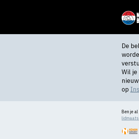
De be
worde
verst
Wil je
nieuw
op
In
Ben je a
lidmaat