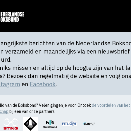
langrijkste berichten van de Nederlandse Boksb
n verzameld en maandelijks via een nieuwsbrief
uurd.
 niks missen en altijd op de hoogte zijn van het l
s? Bezoek dan regelmatig de website en volg on
stagram
en
Facebook
.
l lid van de Boksbond? Velen gingen je voor. Ontdek
de voordelen van het
schap
bij een van onze partners: