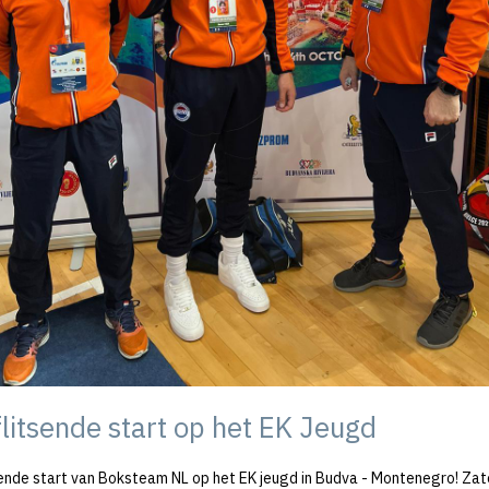
flitsende start op het EK Jeugd
sende start van Boksteam NL op het EK jeugd in Budva - Montenegro! Za