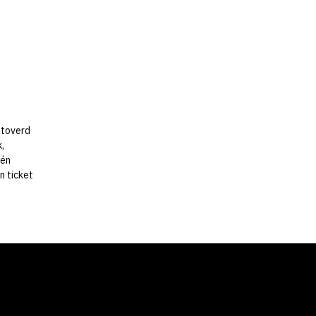
etoverd
,
 én
en ticket