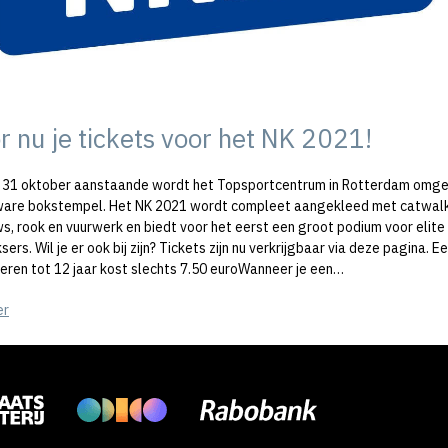
r nu je tickets voor het NK 2021!
 31 oktober aanstaande wordt het Topsportcentrum in Rotterdam omg
ware bokstempel. Het NK 2021 wordt compleet aangekleed met catwalk
ws, rook en vuurwerk en biedt voor het eerst een groot podium voor elite
ers. Wil je er ook bij zijn? Tickets zijn nu verkrijgbaar via deze pagina. E
deren tot 12 jaar kost slechts 7.50 euroWanneer je een…
er