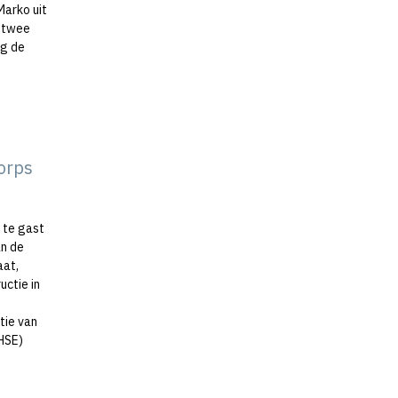
Marko uit
e twee
ng de
Korps
 te gast
an de
aat,
uctie in
tie van
HSE)