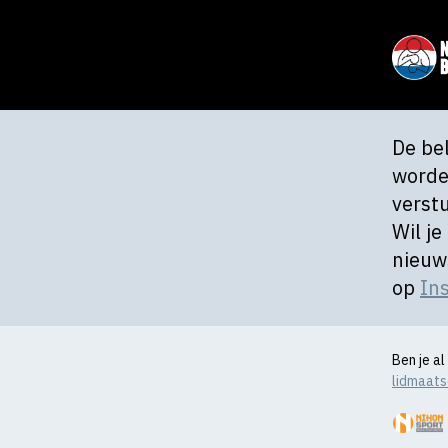
De be
worde
verst
Wil je
nieuw
op
In
Ben je a
lidmaat