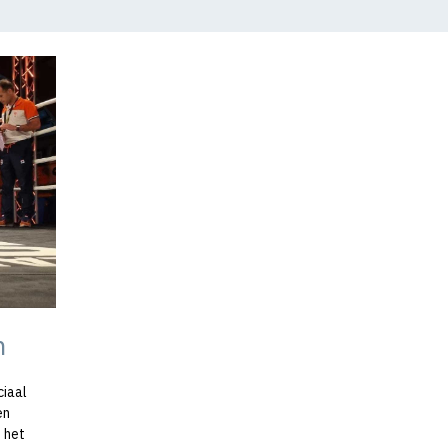
n
iaal
en
 het