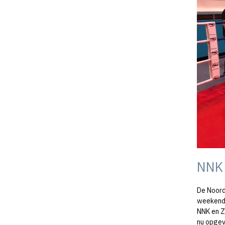
NNK 
De Noord
weekende
NNK en Z
nu opgev