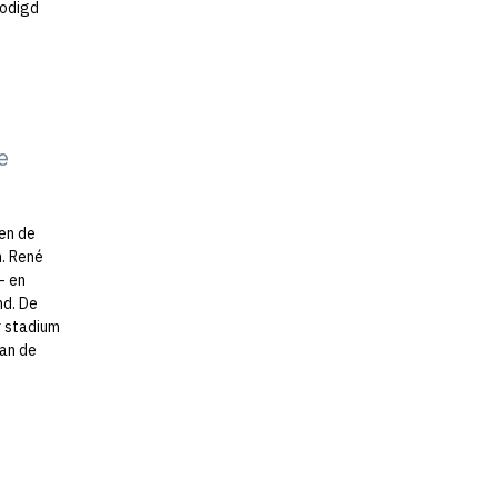
nodigd
e
 en de
n. René
- en
nd. De
r stadium
van de