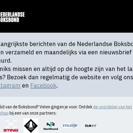
langrijkste berichten van de Nederlandse Boksb
n verzameld en maandelijks via een nieuwsbrief
uurd.
 niks missen en altijd op de hoogte zijn van het l
s? Bezoek dan regelmatig de website en volg on
stagram
en
Facebook
.
l lid van de Boksbond? Velen gingen je voor. Ontdek
de voordelen van het
schap
bij een van onze partners: