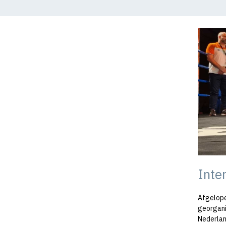
Inte
Afgelope
georgani
Nederlan