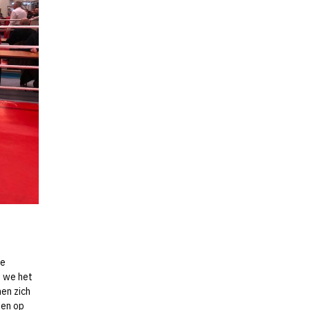
de
 we het
en zich
pen op