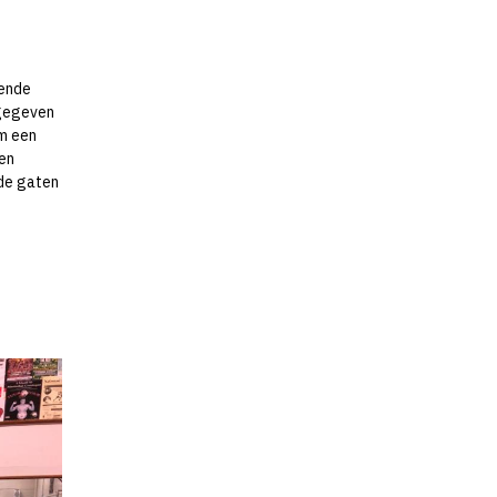
ende
gegeven
m een
en
 de gaten