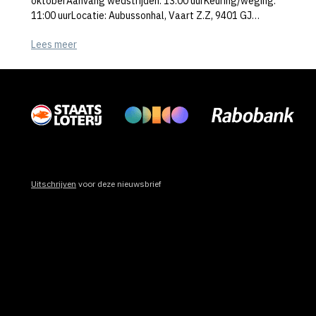
oktoberAanvang wedstrijden: 13:00 uurKeuring/weging:
11:00 uurLocatie: Aubussonhal, Vaart Z.Z, 9401 GJ…
Lees meer
Uitschrijven
voor deze nieuwsbrief