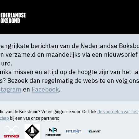
langrijkste berichten van de Nederlandse Boksb
n verzameld en maandelijks via een nieuwsbrief
uurd.
 niks missen en altijd op de hoogte zijn van het l
s? Bezoek dan regelmatig de website en volg on
stagram
en
Facebook
.
l lid van de Boksbond? Velen gingen je voor. Ontdek
de voordelen van het
schap
bij een van onze partners: