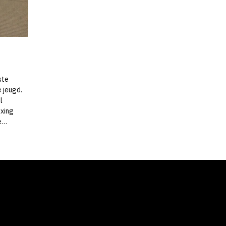
ste
 jeugd.
l
oxing
e…