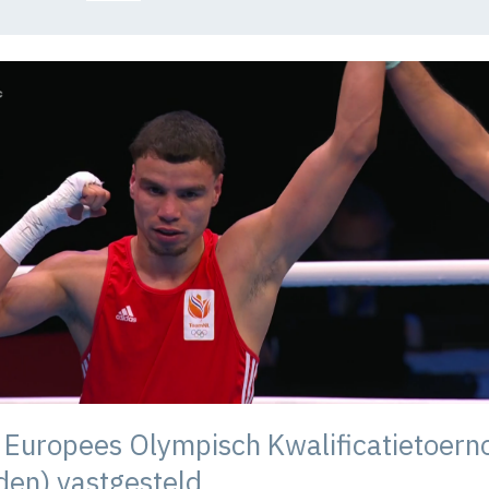
 Europees Olympisch Kwalificatietoern
den) vastgesteld