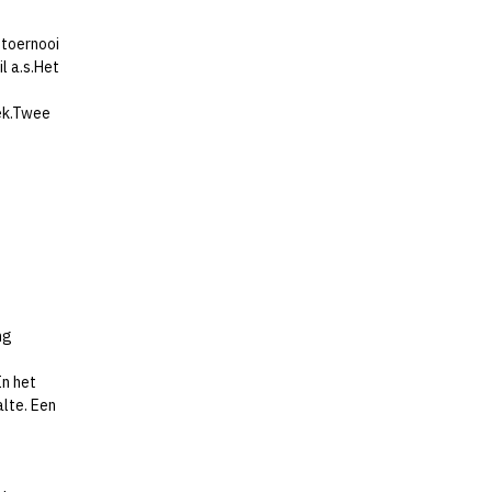
etoernooi
l a.s.Het
ek.Twee
ng
In het
lte. Een