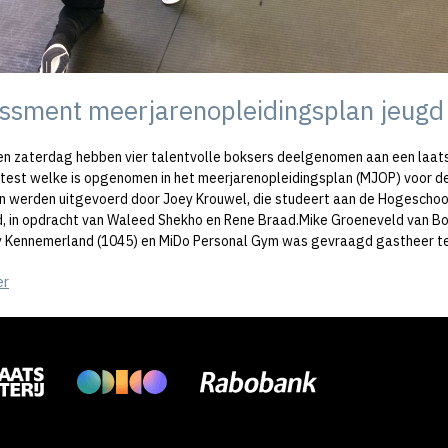
ssment meerjarenopleidingsplan jeugd
n zaterdag hebben vier talentvolle boksers deelgenomen aan een laat
 test welke is opgenomen in het meerjarenopleidingsplan (MJOP) voor de
n werden uitgevoerd door Joey Krouwel, die studeert aan de Hogeschoo
d, in opdracht van Waleed Shekho en Rene Braad.Mike Groeneveld van B
Kennemerland (1045) en MiDo Personal Gym was gevraagd gastheer t
er