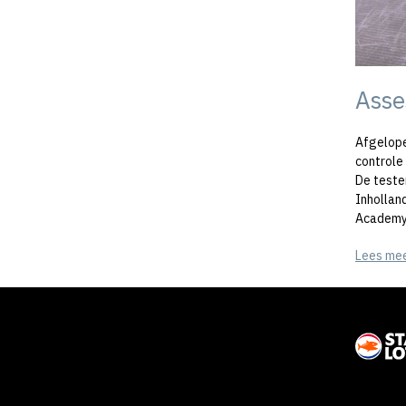
Asse
Afgelope
controle
De teste
Inhollan
Academy 
Lees me