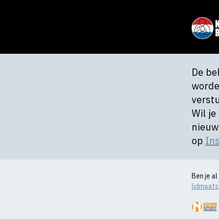
De be
worde
verst
Wil je
nieuw
op
In
Ben je a
lidmaat