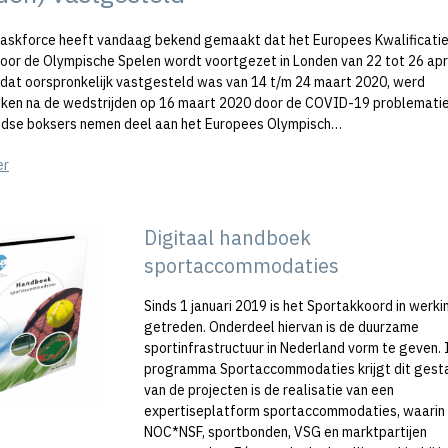
askforce heeft vandaag bekend gemaakt dat het Europees Kwalificati
oor de Olympische Spelen wordt voortgezet in Londen van 22 tot 26 apri
 dat oorspronkelijk vastgesteld was van 14 t/m 24 maart 2020, werd
ken na de wedstrijden op 16 maart 2020 door de COVID-19 problemati
dse boksers nemen deel aan het Europees Olympisch…
er
Digitaal handboek
sportaccommodaties
Sinds 1 januari 2019 is het Sportakkoord in werki
getreden. Onderdeel hiervan is de duurzame
sportinfrastructuur in Nederland vorm te geven. 
programma Sportaccommodaties krijgt dit gesta
van de projecten is de realisatie van een
expertiseplatform sportaccommodaties, waarin
NOC*NSF, sportbonden, VSG en marktpartijen