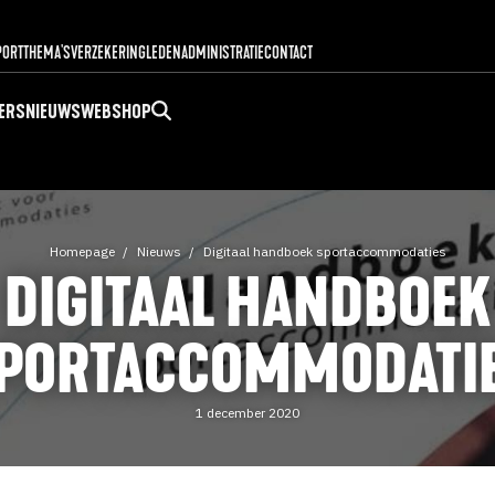
PORT
THEMA'S
VERZEKERING
LEDENADMINISTRATIE
CONTACT
ERS
NIEUWS
WEBSHOP
Homepage
Nieuws
Digitaal handboek sportaccommodaties
DIGITAAL HANDBOEK
PORTACCOMMODATI
1 december 2020