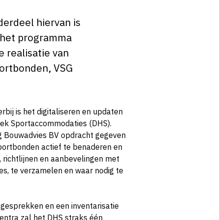
derdeel hiervan is
n het programma
 realisatie van
portbonden, VSG
rbij is het digitaliseren en updaten
oek Sportaccommodaties (DHS).
g Bouwadvies BV opdracht gegeven
portbonden actief te benaderen en
 richtlijnen en aanbevelingen met
s, te verzamelen en waar nodig te
gesprekken en een inventarisatie
entra zal het DHS straks één