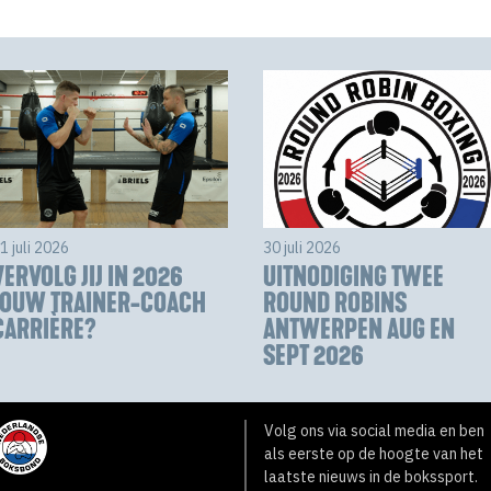
1 juli 2026
30 juli 2026
VERVOLG JIJ IN 2026
UITNODIGING TWEE
JOUW TRAINER-COACH
ROUND ROBINS
CARRIÈRE?
ANTWERPEN AUG EN
SEPT 2026
Volg ons via social media en ben
als eerste op de hoogte van het
laatste nieuws in de bokssport.