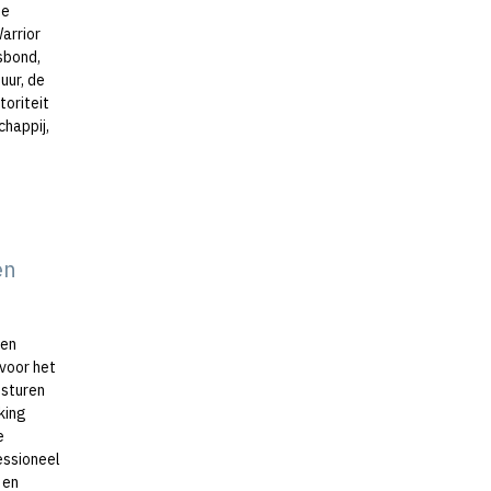
de
arrior
sbond,
uur, de
oriteit
happij,
en
ten
voor het
nsturen
king
e
essioneel
 en