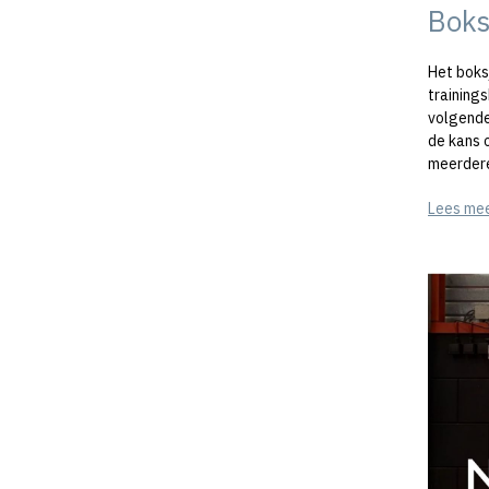
Boks
Het boks
training
volgende
de kans o
meerdere
Lees me