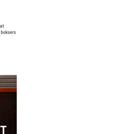
dat
e boksers