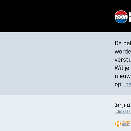
De be
worde
verst
Wil je
nieuw
op
In
Ben je a
lidmaat