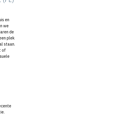
is en
en we
varen de
een plek
al staan.
t of
ksuele
recente
ie.