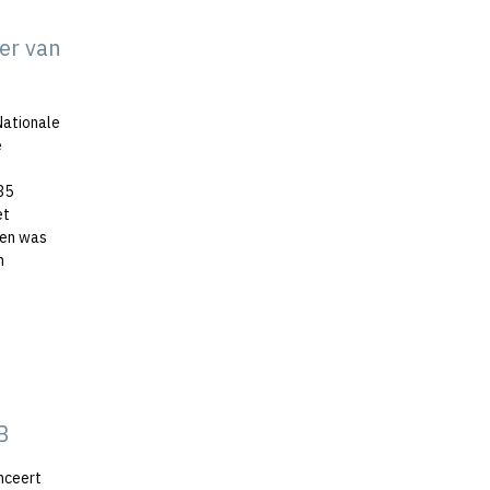
er van
Nationale
e
d
35
et
den was
n
B
nceert