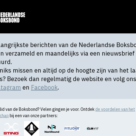
langrijkste berichten van de Nederlandse Boksb
n verzameld en maandelijks via een nieuwsbrief
uurd.
 niks missen en altijd op de hoogte zijn van het l
s? Bezoek dan regelmatig de website en volg on
stagram
en
Facebook
.
l lid van de Boksbond? Velen gingen je voor. Ontdek
de voordelen van het
schap
bij een van onze partners: