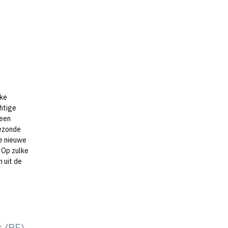
lke
chtige
 een
gezonde
je nieuwe
 Op zulke
 uit de
t (PE)