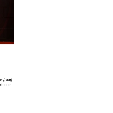
l
we graag
rt door