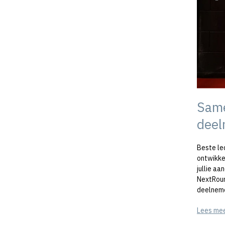
Same
deel
Beste le
ontwikke
jullie a
NextRoun
deelneme
Lees me