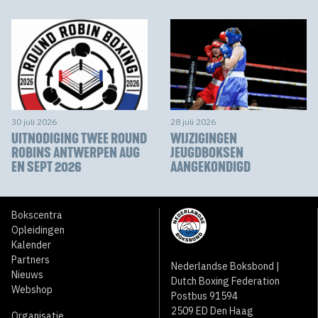
30 juli 2026
28 juli 2026
UITNODIGING TWEE ROUND
WIJZIGINGEN
ROBINS ANTWERPEN AUG
JEUGDBOKSEN
EN SEPT 2026
AANGEKONDIGD
Bokscentra
Opleidingen
Kalender
Partners
Nederlandse Boksbond |
Nieuws
Dutch Boxing Federation
Webshop
Postbus 91594
2509 ED Den Haag
Organisatie