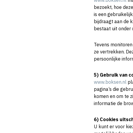
www.boksen.nl
ma
bezoekt, hoe deze
is een gebruikeli
bijdraagt aan de k
bestaat uit onder
Tevens monitoren
ze vertrekken. De
persoonlijke infor
5) Gebruik van c
www.boksen.nl
pl
pagina’s die gebr
komen en om te zi
informatie de brow
6) Cookies uitsc
U kunt er voor ki