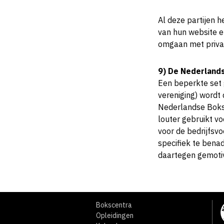
Al deze partijen h
van hun website e
omgaan met privac
9) De Nederland
Een beperkte set 
vereniging) word
Nederlandse Boks
louter gebruikt v
voor de bedrijfsv
specifiek te bena
daartegen gemotiv
Bokscentra
Opleidingen