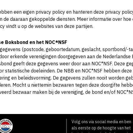
ebben een eigen privacy policy en hanteren deze privacy polic
n de daaraan gekoppelde diensten. Meer informatie over hoe 
y vindt u op de websites van deze partijen.
se Boksbond en het NOC*NSF
gegevens (postcode, geboortedatum, geslacht, sportbond/-ta
t door erkende verenigingen doorgegeven aan de Nederlandse
bond geeft deze gegevens weer door aan NOC*NSF. Deze ge
oor statistische doeleinden. De NBB en NOC*NSF hebben deze s
oering en beleidsvorming. De gegevens zullen nooit worden ge
deren. Mocht u niettemin bezwaren tegen deze doorgifte hebb
eerd bezwaar maken bij de vereniging, de bond en/of NOC*N
Volg ons via social media en ben
als eerste op de hoogte van het