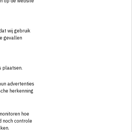
en op de website
dat wij gebruik
e gevallen
s plaatsen.
hun advertenties
sche herkenning
monitoren hoe
d noch controle
iken.