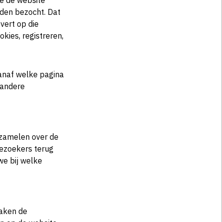
ie de website
den bezocht. Dat
vert op die
okies, registreren,
anaf welke pagina
 andere
rzamelen over de
bezoekers terug
we bij welke
maken de