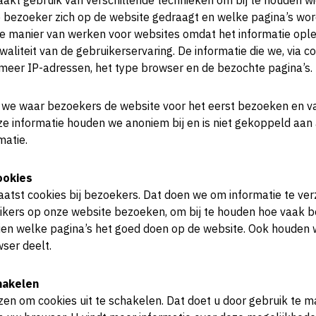
akt gebruik van verschillende technieken om bij te houden w
 bezoeker zich op de website gedraagt en welke pagina’s wor
jke manier van werken voor websites omdat het informatie ople
waliteit van de gebruikerservaring. De informatie die we, via co
 meer IP-adressen, het type browser en de bezochte pagina’s.
 we waar bezoekers de website voor het eerst bezoeken en v
ze informatie houden we anoniem bij en is niet gekoppeld aan
matie.
ookies
aatst cookies bij bezoekers. Dat doen we om informatie te ve
uikers op onze website bezoeken, om bij te houden hoe vaak 
en welke pagina’s het goed doen op de website. Ook houden 
ser deelt.
hakelen
ezen om cookies uit te schakelen. Dat doet u door gebruik te 