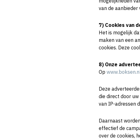
mogelijkheden van
van de aanbieder 
7) Cookies van d
Het is mogelijk da
maken van een and
cookies. Deze cook
8) Onze adverte
Op
www.boksen.n
Deze adverteerder
die direct door u
van IP-adressen d
Daarnaast worden 
effectief de campa
over de cookies, 