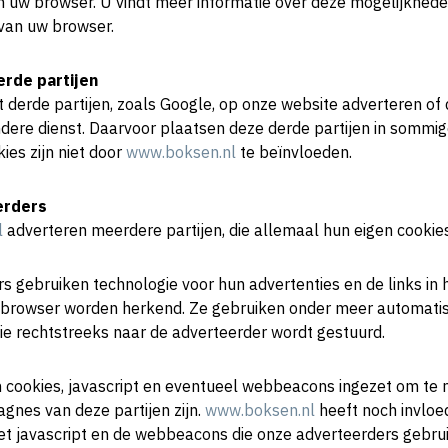
 uw browser. U vindt meer informatie over deze mogelijkhed
van uw browser.
erde partijen
t derde partijen, zoals Google, op onze website adverteren of 
ere dienst. Daarvoor plaatsen deze derde partijen in sommig
ies zijn niet door
www.boksen.nl
te beïnvloeden.
erders
l
adverteren meerdere partijen, die allemaal hun eigen cookie
s gebruiken technologie voor hun advertenties en de links in 
w browser worden herkend. Ze gebruiken onder meer automati
ie rechtstreeks naar de adverteerder wordt gestuurd.
cookies, javascript en eventueel webbeacons ingezet om te 
gnes van deze partijen zijn.
www.boksen.nl
heeft noch invloe
het javascript en de webbeacons die onze adverteerders gebru