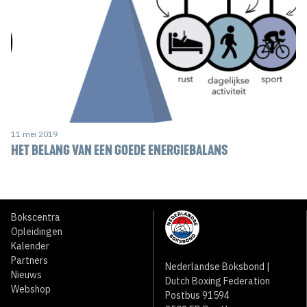
11 mei 2019
HET BELANG VAN EEN GOEDE ENERGIEBALANS
Bokscentra
Opleidingen
Kalender
Partners
Nederlandse Boksbond |
Nieuws
Dutch Boxing Federation
Webshop
Postbus 91594