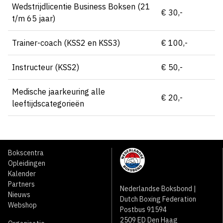
Wedstrijdlicentie Business Boksen (21
€ 30,-
t/m 65 jaar)
Trainer-coach (KSS2 en KSS3)
€ 100,-
Instructeur (KSS2)
€ 50,-
Medische jaarkeuring alle
€ 20,-
leeftijdscategorieën
Bokscentra
Opleidingen
Kalender
Partners
Nederlandse Boksbond |
Nieuws
Dutch Boxing Federation
Webshop
Postbus 91594
2509 ED Den Haag