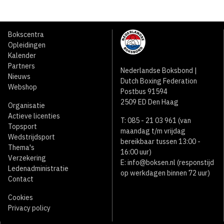
Bokscentra
Opleidingen
Kalender
Partners
Nederlandse Boksbond |
Nieuws
Dutch Boxing Federation
Webshop
Postbus 91594
2509 ED Den Haag
Organisatie
Actieve licenties
T: 085 - 21 03 961 (van
Topsport
maandag t/m vrijdag
Wedstrijdsport
bereikbaar tussen 13:00 -
Thema's
16:00 uur)
Verzekering
E:
info@boksen.nl
(responstijd
Ledenadministratie
op werkdagen binnen 72 uur)
Contact
Cookies
Privacy policy