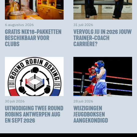
6 augustus 2026
31 juli 2026
GRATIS NIX18-PAKKETTEN
VERVOLG JIJ IN 2026 JOUW
BESCHIKBAAR VOOR
TRAINER-COACH
CLUBS
CARRIÈRE?
30 juli 2026
28 juli 2026
UITNODIGING TWEE ROUND
WIJZIGINGEN
ROBINS ANTWERPEN AUG
JEUGDBOKSEN
EN SEPT 2026
AANGEKONDIGD