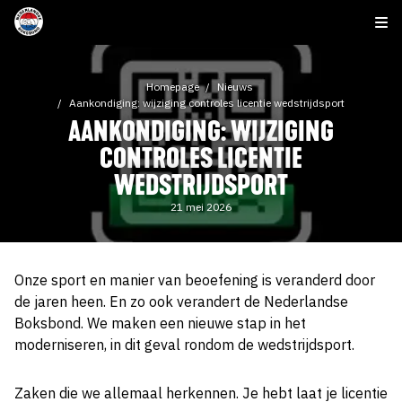
Homepage
Nieuws
Aankondiging: wijziging controles licentie wedstrijdsport
AANKONDIGING: WIJZIGING
CONTROLES LICENTIE
WEDSTRIJDSPORT
21 mei 2026
Onze sport en manier van beoefening is veranderd door
de jaren heen. En zo ook verandert de Nederlandse
Boksbond. We maken een nieuwe stap in het
moderniseren, in dit geval rondom de wedstrijdsport.
Zaken die we allemaal herkennen. Je hebt laat je licentie