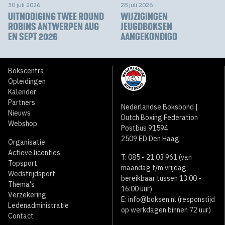
30 juli 2026
28 juli 2026
UITNODIGING TWEE ROUND
WIJZIGINGEN
ROBINS ANTWERPEN AUG
JEUGDBOKSEN
EN SEPT 2026
AANGEKONDIGD
Bokscentra
Opleidingen
Kalender
Partners
Nederlandse Boksbond |
Nieuws
Dutch Boxing Federation
Webshop
Postbus 91594
2509 ED Den Haag
Organisatie
Actieve licenties
T: 085 - 21 03 961 (van
Topsport
maandag t/m vrijdag
Wedstrijdsport
bereikbaar tussen 13:00 -
Thema's
16:00 uur)
Verzekering
E:
info@boksen.nl
(responstijd
Ledenadministratie
op werkdagen binnen 72 uur)
Contact