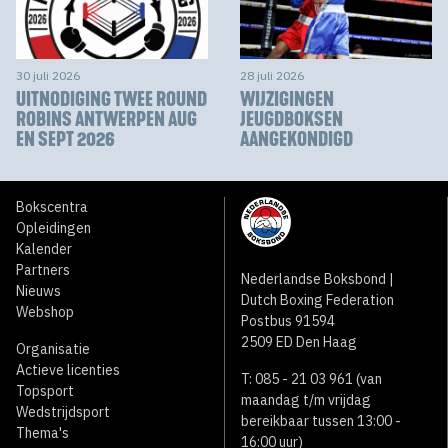
30 juli 2026
28 juli 2026
UITNODIGING TWEE ROUND
WIJZIGINGEN
ROBINS ANTWERPEN AUG
JEUGDBOKSEN
EN SEPT 2026
AANGEKONDIGD
Bokscentra
Opleidingen
Kalender
Partners
Nederlandse Boksbond |
Nieuws
Dutch Boxing Federation
Webshop
Postbus 91594
2509 ED Den Haag
Organisatie
Actieve licenties
T: 085 - 21 03 961 (van
Topsport
maandag t/m vrijdag
Wedstrijdsport
bereikbaar tussen 13:00 -
Thema's
16:00 uur)