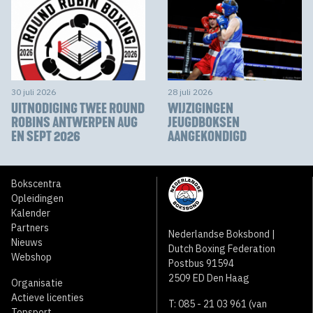
30 juli 2026
28 juli 2026
UITNODIGING TWEE ROUND
WIJZIGINGEN
ROBINS ANTWERPEN AUG
JEUGDBOKSEN
EN SEPT 2026
AANGEKONDIGD
Bokscentra
Opleidingen
Kalender
Partners
Nederlandse Boksbond |
Nieuws
Dutch Boxing Federation
Webshop
Postbus 91594
2509 ED Den Haag
Organisatie
Actieve licenties
T: 085 - 21 03 961 (van
Topsport