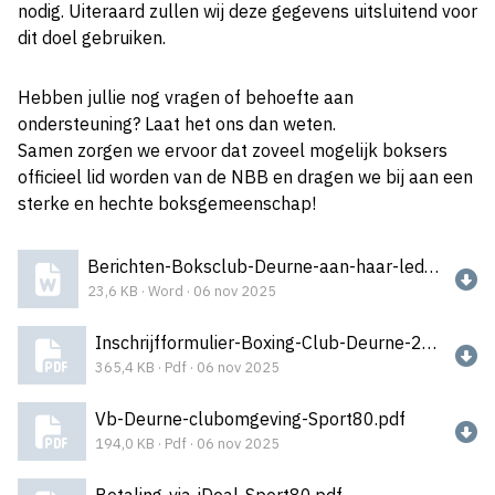
nodig. Uiteraard zullen wij deze gegevens uitsluitend voor
dit doel gebruiken.
Hebben jullie nog vragen of behoefte aan
ondersteuning? Laat het ons dan weten.
Samen zorgen we ervoor dat zoveel mogelijk boksers
officieel lid worden van de NBB en dragen we bij aan een
sterke en hechte boksgemeenschap!
Berichten-Boksclub-Deurne-aan-haar-leden.docx
23,6 KB · Word · 06 nov 2025
Inschrijfformulier-Boxing-Club-Deurne-2025.pdf
365,4 KB · Pdf · 06 nov 2025
Vb-Deurne-clubomgeving-Sport80.pdf
194,0 KB · Pdf · 06 nov 2025
Betaling-via-iDeal-Sport80.pdf