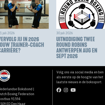
1 juli 2026
30 juli 2026
VERVOLG JIJ IN 2026
UITNODIGING TWEE
JOUW TRAINER-COACH
ROUND ROBINS
CARRIÈRE?
ANTWERPEN AUG EN
SEPT 2026
Volg ons via social media en ben
als eerste op de hoogte van het
laatste nieuws in de bokssport.
ederlandse Boksbond |
utch Boxing Federation
Postbus 91594
2509 ED Den Haag