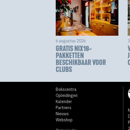
6 augustus 2026
3
GRATIS NIX18-
PAKKETTEN
BESCHIKBAAR VOOR
CLUBS
Bokscentra
Opleidingen
Kalender
Partners
N
Nieuws
D
Webshop