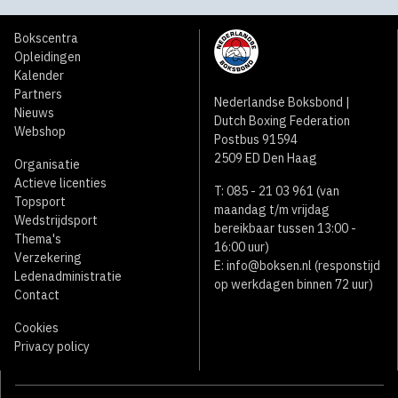
Bokscentra
Opleidingen
Kalender
Partners
Nederlandse Boksbond |
Nieuws
Dutch Boxing Federation
Webshop
Postbus 91594
2509 ED Den Haag
Organisatie
Actieve licenties
T: 085 - 21 03 961 (van
Topsport
maandag t/m vrijdag
Wedstrijdsport
bereikbaar tussen 13:00 -
Thema's
16:00 uur)
Verzekering
E:
info@boksen.nl
(responstijd
Ledenadministratie
op werkdagen binnen 72 uur)
Contact
Cookies
Privacy policy