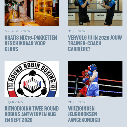
6 augustus 2026
31 juli 2026
GRATIS NIX18-PAKKETTEN
VERVOLG JIJ IN 2026 JOUW
BESCHIKBAAR VOOR
TRAINER-COACH
CLUBS
CARRIÈRE?
30 juli 2026
28 juli 2026
UITNODIGING TWEE ROUND
WIJZIGINGEN
ROBINS ANTWERPEN AUG
JEUGDBOKSEN
EN SEPT 2026
AANGEKONDIGD