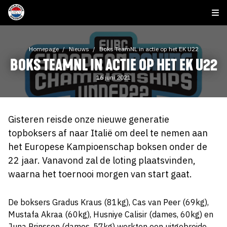
Homepage
Nieuws
Boks TeamNL in actie op het EK U22
BOKS TEAMNL IN ACTIE OP HET EK U22
16 juni 2021
Gisteren reisde onze nieuwe generatie
topboksers af naar Italië om deel te nemen aan
het Europese Kampioenschap boksen onder de
22 jaar. Vanavond zal de loting plaatsvinden,
waarna het toernooi morgen van start gaat.
De boksers Gradus Kraus (81kg), Cas van Peer (69kg),
Mustafa Akraa (60kg), Husniye Calisir (dames, 60kg) en
Juna Prinssen (dames, 57kg) werkten een uitgebreide