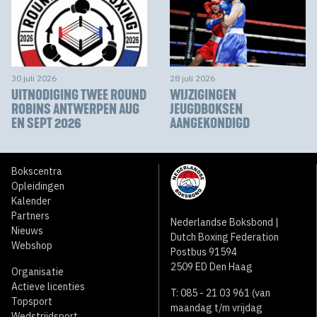
30 juli 2026
28 juli 2026
UITNODIGING TWEE ROUND
WIJZIGINGEN
ROBINS ANTWERPEN AUG
JEUGDBOKSEN
EN SEPT 2026
AANGEKONDIGD
Bokscentra
Opleidingen
Kalender
Partners
Nederlandse Boksbond |
Nieuws
Dutch Boxing Federation
Webshop
Postbus 91594
2509 ED Den Haag
Organisatie
Actieve licenties
T: 085 - 21 03 961 (van
Topsport
maandag t/m vrijdag
Wedstrijdsport