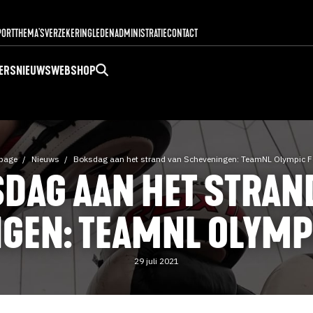
PORT
THEMA'S
VERZEKERING
LEDENADMINISTRATIE
CONTACT
ERS
NIEUWS
WEBSHOP
page
Nieuws
Boksdag aan het strand van Scheveningen: TeamNL Olympic Fe
DAG AAN HET STRAN
GEN: TEAMNL OLYMPI
29 juli 2021