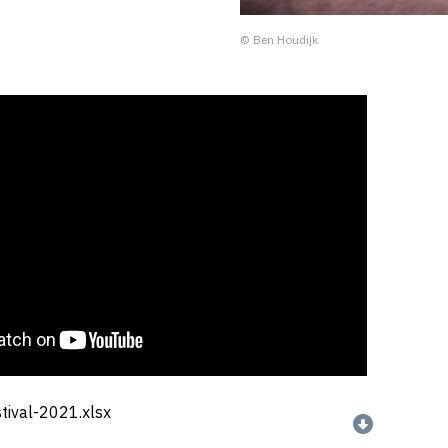
© Ben Houdijk
ival-2021.xlsx