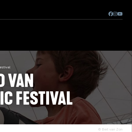
stival
D VAN
C FESTIVAL
© Bert van Zon