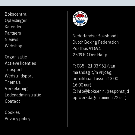
Bokscentra
Opleidingen
Kalender
Partners
Nederlandse Boksbond |
Nieuws
Dutch Boxing Federation
Webshop
Postbus 91594
2509 ED Den Haag
Organisatie
Actieve licenties
T: 085 - 21 03 961 (van
Topsport
maandag t/m vrijdag
Wedstrijdsport
bereikbaar tussen 13:00 -
Thema's
16:00 uur)
Verzekering
E:
info@boksen.nl
(responstijd
Ledenadministratie
op werkdagen binnen 72 uur)
Contact
Cookies
Privacy policy