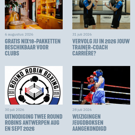
6 augustus 2026
31 juli 2026
GRATIS NIX18-PAKKETTEN
VERVOLG JIJ IN 2026 JOUW
BESCHIKBAAR VOOR
TRAINER-COACH
CLUBS
CARRIÈRE?
30 juli 2026
28 juli 2026
UITNODIGING TWEE ROUND
WIJZIGINGEN
ROBINS ANTWERPEN AUG
JEUGDBOKSEN
EN SEPT 2026
AANGEKONDIGD