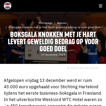
Homepage
Nieuws
Boksgala Knokken met je Hart levert geweldig bedrag op voor goed doel
BOKSGALA KNOKKEN MET JE HART
LEVERT GEWELDIG BEDRAG OP VOOR
GOED DOEL
19 december 2019
© Simon van der Woude
Afgelopen vrijdag 13 december werd er ruim
43.000 euro opgehaald voor Stichting Hartekind
tijdens het eerste buisiness-boksgala in Friesland.
In het uitverkochte Westcord WTC Hotel waren zo
´n 450 toeschouwers aanwezig die getuige waren