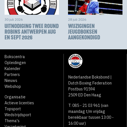
30 juli 2026
28 juli 2026
UITNODIGING TWEE ROUND
WIJZIGINGEN
ROBINS ANTWERPEN AUG
JEUGDBOKSEN
EN SEPT 2026
AANGEKONDIGD
Bokscentra
Opleidingen
Kalender
Partners
Nederlandse Boksbond |
Nieuws
Dutch Boxing Federation
Webshop
Postbus 91594
2509 ED Den Haag
Organisatie
Actieve licenties
T: 085 - 21 03 961 (van
Topsport
maandag t/m vrijdag
Wedstrijdsport
bereikbaar tussen 13:00 -
Thema's
16:00 uur)
Verzekering