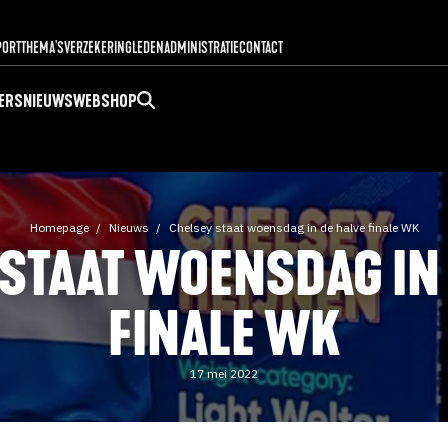
PORT
THEMA'S
VERZEKERING
LEDENADMINISTRATIE
CONTACT
ERS
NIEUWS
WEBSHOP
Homepage
Nieuws
Chelsey staat woensdag in de halve finale WK
STAAT WOENSDAG IN
FINALE WK
17 mei 2022