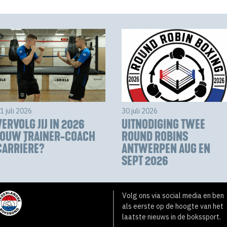
1 juli 2026
30 juli 2026
VERVOLG JIJ IN 2026
UITNODIGING TWEE
JOUW TRAINER-COACH
ROUND ROBINS
CARRIÈRE?
ANTWERPEN AUG EN
SEPT 2026
Volg ons via social media en ben
als eerste op de hoogte van het
laatste nieuws in de bokssport.