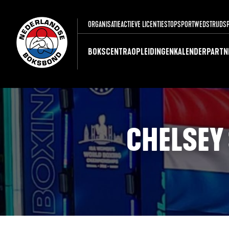
ORGANISATIE
ACTIEVE LICENTIES
TOPSPORT
WEDSTRIJDS
BOKSCENTRA
OPLEIDINGEN
KALENDER
PARTN
CHELSEY 