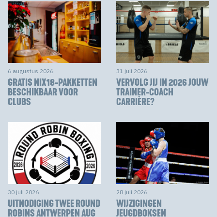
6 augustus 2026
31 juli 2026
GRATIS NIX18-PAKKETTEN
VERVOLG JIJ IN 2026 JOUW
BESCHIKBAAR VOOR
TRAINER-COACH
CLUBS
CARRIÈRE?
30 juli 2026
28 juli 2026
UITNODIGING TWEE ROUND
WIJZIGINGEN
ROBINS ANTWERPEN AUG
JEUGDBOKSEN