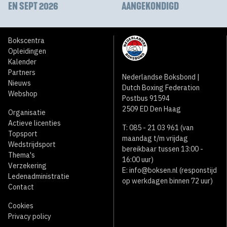
EN SEPT 2026
AANGEKONDIGD
Bokscentra
Opleidingen
Kalender
Partners
Nederlandse Boksbond |
Nieuws
Dutch Boxing Federation
Webshop
Postbus 91594
2509 ED Den Haag
Organisatie
Actieve licenties
T: 085 - 21 03 961 (van
Topsport
maandag t/m vrijdag
Wedstrijdsport
bereikbaar tussen 13:00 -
Thema's
16:00 uur)
Verzekering
E:
info@boksen.nl
(responstijd
Ledenadministratie
op werkdagen binnen 72 uur)
Contact
Cookies
Privacy policy