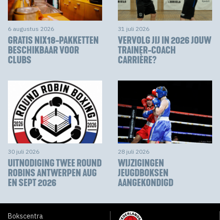
6 augustus 2026
31 juli 2026
GRATIS NIX18-PAKKETTEN
VERVOLG JIJ IN 2026 JOUW
BESCHIKBAAR VOOR
TRAINER-COACH
CLUBS
CARRIÈRE?
30 juli 2026
28 juli 2026
UITNODIGING TWEE ROUND
WIJZIGINGEN
ROBINS ANTWERPEN AUG
JEUGDBOKSEN
EN SEPT 2026
AANGEKONDIGD
Bokscentra