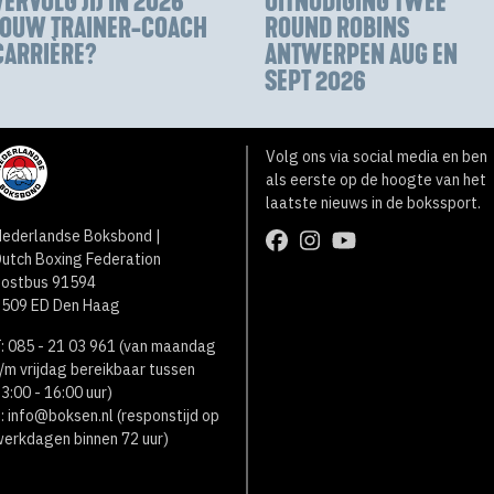
VERVOLG JIJ IN 2026
UITNODIGING TWEE
JOUW TRAINER-COACH
ROUND ROBINS
CARRIÈRE?
ANTWERPEN AUG EN
SEPT 2026
Volg ons via social media en ben
als eerste op de hoogte van het
laatste nieuws in de bokssport.
ederlandse Boksbond |
utch Boxing Federation
Postbus 91594
2509 ED Den Haag
: 085 - 21 03 961 (van maandag
/m vrijdag bereikbaar tussen
3:00 - 16:00 uur)
:
info@boksen.nl
(responstijd op
erkdagen binnen 72 uur)