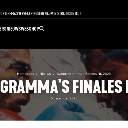
PORT
THEMA'S
VERZEKERING
LEDENADMINISTRATIE
CONTACT
ERS
NIEUWS
WEBSHOP
Homepage
Nieuws
Dagprogramma's Finales NK 2023
GRAMMA'S FINALES 
6 december 2023