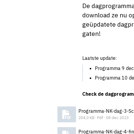
De dagprogramma's
download ze nu op
geüpdatete dagpro
gaten!
Laatste update:
Programma 9 de
Programma 10 d
Check de dagprogramm
Programma-NK-dag-3-Sch
204,0 KB · Pdf · 08 dec 2023