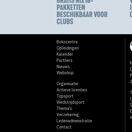
GRATIS NIX18-
PAKKETTEN
BESCHIKBAAR VOOR
CLUBS
Bokscentra
Opleidingen
Kalender
Partners
N
Nieuws
D
Webshop
Organisatie
Actieve licenties
T
Topsport
t
Wedstrijdsport
1
Thema's
E
Verzekering
w
Ledenadministratie
Contact