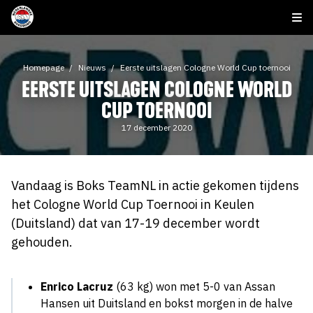
Homepage
Nieuws
Eerste uitslagen Cologne World Cup toernooi
EERSTE UITSLAGEN COLOGNE WORLD
CUP TOERNOOI
17 december 2020
Vandaag is Boks TeamNL in actie gekomen tijdens
het Cologne World Cup Toernooi in Keulen
(Duitsland) dat van 17-19 december wordt
gehouden.
Enrico Lacruz
(63 kg) won met 5-0 van Assan
Hansen uit Duitsland en bokst morgen in de halve