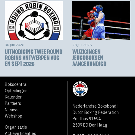
30 juli 2026
28 juli 2026
UITNODIGING TWEE ROUND
WIJZIGINGEN
ROBINS ANTWERPEN AUG
JEUGDBOKSEN
EN SEPT 2026
AANGEKONDIGD
Bokscentra
Opleidingen
Kalender
Partners
Nederlandse Boksbond |
Nieuws
Dutch Boxing Federation
Webshop
Postbus 91594
2509 ED Den Haag
Organisatie
Actieve licenties