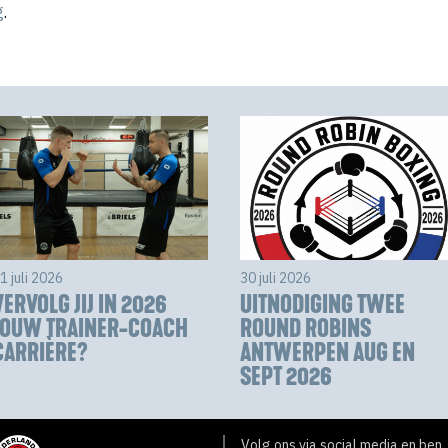
g
.
1 juli 2026
30 juli 2026
VERVOLG JIJ IN 2026
UITNODIGING TWEE
JOUW TRAINER-COACH
ROUND ROBINS
CARRIÈRE?
ANTWERPEN AUG EN
SEPT 2026
Volg ons via social media en ben