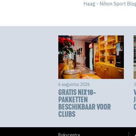
Haag - Nihon Sport Blo
6 augustus 2026
3
GRATIS NIX18-
PAKKETTEN
BESCHIKBAAR VOOR
CLUBS
Bokscentra