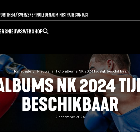
PORT
THEMA'S
VERZEKERING
LEDENADMINISTRATIE
CONTACT
ERS
NIEUWS
WEBSHOP
Homepage
Nieuws
Foto albums NK 2024 tijdelijk beschikbaar
ALBUMS NK 2024 TIJ
BESCHIKBAAR
2 december 2024