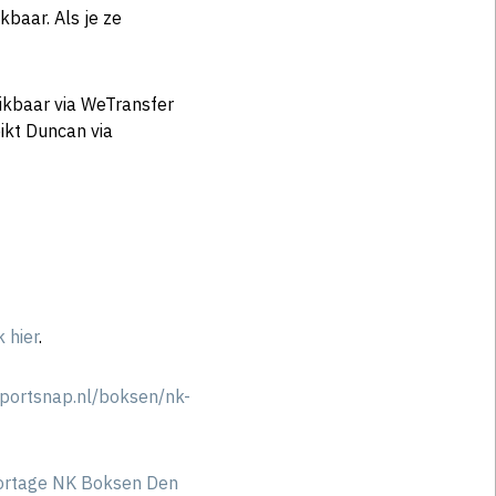
kbaar. Als je ze
ikbaar via WeTransfer
ikt Duncan via
k hier
.
sportsnap.nl/boksen/nk-
ortage NK Boksen Den