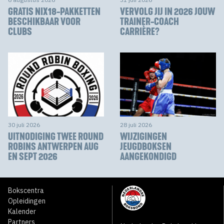
GRATIS NIX18-PAKKETTEN
VERVOLG JIJ IN 2026 JOUW
BESCHIKBAAR VOOR
TRAINER-COACH
CLUBS
CARRIÈRE?
30 juli 2026
28 juli 2026
UITNODIGING TWEE ROUND
WIJZIGINGEN
ROBINS ANTWERPEN AUG
JEUGDBOKSEN
EN SEPT 2026
AANGEKONDIGD
Bokscentra
Opleidingen
Kalender
Partners