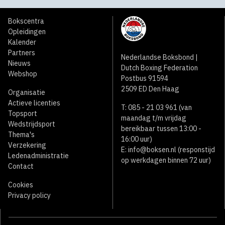
Bokscentra
Opleidingen
Kalender
Partners
Nederlandse Boksbond |
Nieuws
Dutch Boxing Federation
Webshop
Postbus 91594
2509 ED Den Haag
Organisatie
Actieve licenties
T: 085 - 21 03 961 (van
Topsport
maandag t/m vrijdag
Wedstrijdsport
bereikbaar tussen 13:00 -
Thema's
16:00 uur)
Verzekering
E:
info@boksen.nl
(responstijd
Ledenadministratie
op werkdagen binnen 72 uur)
Contact
Cookies
Privacy policy