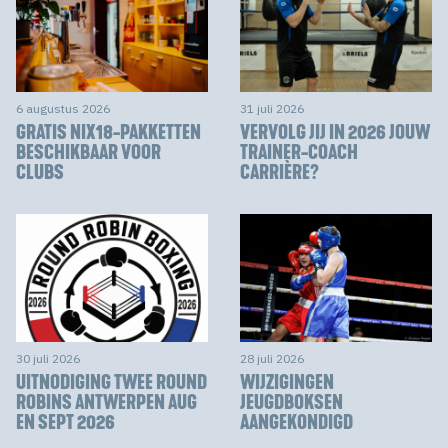
6 augustus 2026
31 juli 2026
GRATIS NIX18-PAKKETTEN
VERVOLG JIJ IN 2026 JOUW
BESCHIKBAAR VOOR
TRAINER-COACH
CLUBS
CARRIÈRE?
30 juli 2026
28 juli 2026
UITNODIGING TWEE ROUND
WIJZIGINGEN
ROBINS ANTWERPEN AUG
JEUGDBOKSEN
EN SEPT 2026
AANGEKONDIGD