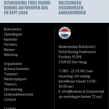
UITNODIGING TWEE ROUND
WIJZIGINGEN
ROBINS ANTWERPEN AUG
JEUGDBOKSEN
EN SEPT 2026
AANGEKONDIGD
Bokscentra
Opleidingen
Kalender
Partners
Nederlandse Boksbond |
Nieuws
Dutch Boxing Federation
Webshop
Postbus 91594
2509 ED Den Haag
Organisatie
Actieve licenties
T: 085 - 21 03 961 (van
Topsport
maandag t/m vrijdag
Wedstrijdsport
bereikbaar tussen 13:00 -
Thema's
16:00 uur)
Verzekering
E:
info@boksen.nl
(responstijd
Ledenadministratie
op werkdagen binnen 72 uur)
Contact
Cookies