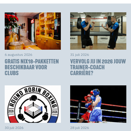
6 augustus 2026
31 juli 2026
GRATIS NIX18-PAKKETTEN
VERVOLG JIJ IN 2026 JOUW
BESCHIKBAAR VOOR
TRAINER-COACH
CLUBS
CARRIÈRE?
30 juli 2026
28 juli 2026