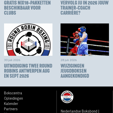
GRATIS NIX18-PAKKETTEN
VERVOLG JIJ IN 2026 JOUW
BESCHIKBAAR VOOR
TRAINER-COACH
CLUBS
CARRIÈRE?
30 juli 2026
28 juli 2026
UITNODIGING TWEE ROUND
WIJZIGINGEN
ROBINS ANTWERPEN AUG
JEUGDBOKSEN
EN SEPT 2026
AANGEKONDIGD
Bokscentra
Opleidingen
Kalender
Partners
Nederlandse Boksbond |