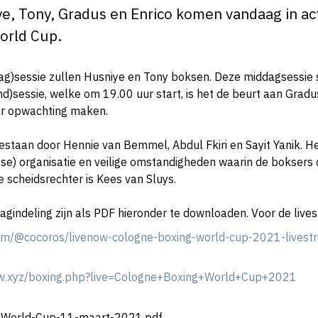
e, Tony, Gradus en Enrico komen vandaag in act
orld Cup.
ag)sessie zullen Husniye en Tony boksen. Deze middagsessie 
d)sessie, welke om 19.00 uur start, is het de beurt aan Grad
ar opwachting maken.
staan door Hennie van Bemmel, Abdul Fkiri en Sayit Yanik. He
tse) organisatie en veilige omstandigheden waarin de boksers 
scheidsrechter is Kees van Sluys.
agindeling zijn als PDF hieronder te downloaden. Voor de lives
om/@cocoros/livenow-cologne-boxing-world-cup-2021-lives
ow.xyz/boxing.php?live=Cologne+Boxing+World+Cup+2021
World-Cup-11-maart-2021.pdf