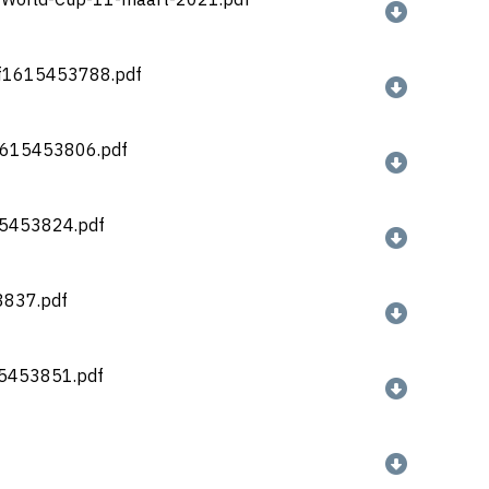
.f1615453788.pdf
f1615453806.pdf
15453824.pdf
3837.pdf
15453851.pdf