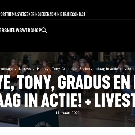
PORT
THEMA'S
VERZEKERING
LEDENADMINISTRATIE
CONTACT
ERS
NIEUWS
WEBSHOP
mepage
Nieuws
Husniye, Tony, Gradus en Enrico vandaag in actie! + livestr
E, TONY, GRADUS EN
AG IN ACTIE! + LIVE
11 maart 2021