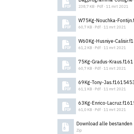
238,7 KB · Pdf · 11 mrt 2021
W75Kg-Nouchka-Fontijn
60,7 KB · Pdf · 11 mrt 2021
W60Kg-Husniye-Calisir.
61,2 KB · Pdf · 11 mrt 2021
75Kg-Gradus-Kraus.f16
60,7 KB · Pdf · 11 mrt 2021
69Kg-Tony-Jas.f161545
61,1 KB · Pdf · 11 mrt 2021
63Kg-Enrico-Lacruz.f16
61,0 KB · Pdf · 11 mrt 2021
Download alle bestanden
Zip