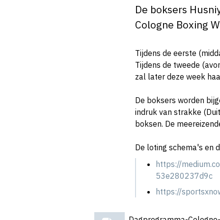
De boksers Husniy
Cologne Boxing W
Tijdens de eerste (midd
Tijdens de tweede (avon
zal later deze week ha
De boksers worden bijge
indruk van strakke (Dui
boksen. De meereizende 
De loting schema's en d
https://medium.c
53e280237d9c
https://sportsxn
Dagprogramma-Cologne-