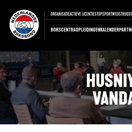
ORGANISATIE
ACTIEVE LICENTIES
TOPSPORT
WEDSTRIJDS
BOKSCENTRA
OPLEIDINGEN
KALENDER
PARTN
Ho
HUSNIY
VANDA