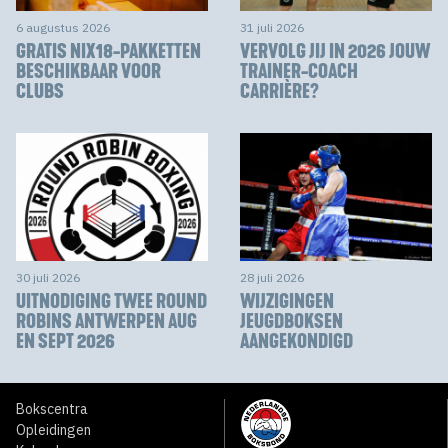
6 augustus 2026
31 juli 2026
GRATIS NIX18-PAKKETTEN
VERVOLG JIJ IN 2026 JOUW
BESCHIKBAAR VOOR
TRAINER-COACH
CLUBS
CARRIÈRE?
30 juli 2026
28 juli 2026
UITNODIGING TWEE ROUND
WIJZIGINGEN
ROBINS ANTWERPEN AUG
JEUGDBOKSEN
EN SEPT 2026
AANGEKONDIGD
Bokscentra
Opleidingen