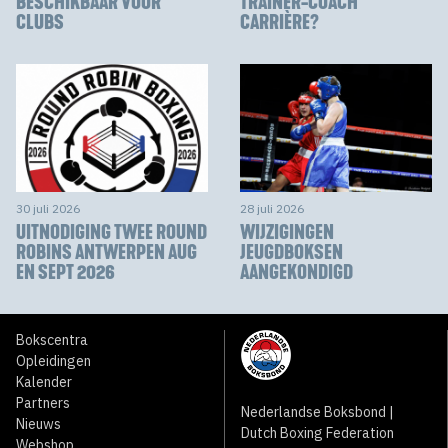
BESCHIKBAAR VOOR
TRAINER-COACH
CLUBS
CARRIÈRE?
30 juli 2026
28 juli 2026
UITNODIGING TWEE ROUND
WIJZIGINGEN
ROBINS ANTWERPEN AUG
JEUGDBOKSEN
EN SEPT 2026
AANGEKONDIGD
Bokscentra
Opleidingen
Kalender
Partners
Nederlandse Boksbond |
Nieuws
Dutch Boxing Federation
Webshop