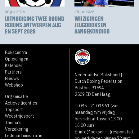
30 juli 2026
28 juli 2026
UITNODIGING TWEE ROUND
WIJZIGINGEN
ROBINS ANTWERPEN AUG
JEUGDBOKSEN
EN SEPT 2026
AANGEKONDIGD
Bokscentra
Opleidingen
Kalender
Partners
Nederlandse Boksbond |
Nieuws
Dutch Boxing Federation
Webshop
Postbus 91594
2509 ED Den Haag
Organisatie
Actieve licenties
T: 085 - 21 03 961 (van
Topsport
maandag t/m vrijdag
Wedstrijdsport
bereikbaar tussen 13:00 -
Thema's
16:00 uur)
Verzekering
E:
info@boksen.nl
(responstijd
Ledenadministratie
op werkdagen binnen 72 uur)