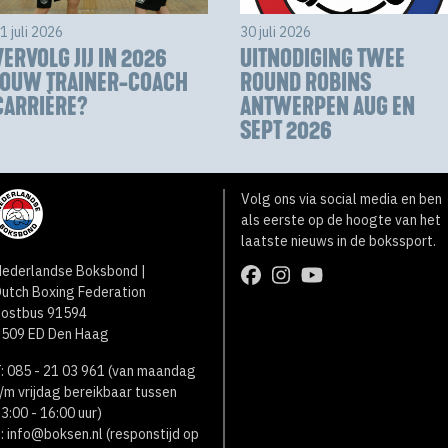
1 juli 2026
30 juli 2026
VERVOLG JIJ IN 2026
UITNODIGING TWEE
JOUW TRAINER-COACH
ROUND ROBINS
CARRIÈRE?
ANTWERPEN AUG EN
SEPT 2026
Volg ons via social media en ben
als eerste op de hoogte van het
laatste nieuws in de bokssport.
ederlandse Boksbond |
utch Boxing Federation
Postbus 91594
2509 ED Den Haag
: 085 - 21 03 961 (van maandag
/m vrijdag bereikbaar tussen
3:00 - 16:00 uur)
:
info@boksen.nl
(responstijd op