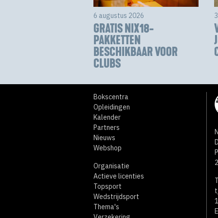
6 augustus 2026
3
GRATIS NIX18-
PAKKETTEN
BESCHIKBAAR VOOR
CLUBS
Bokscentra
Opleidingen
Kalender
Partners
N
Nieuws
D
Webshop
Organisatie
Actieve licenties
T
Topsport
t
Wedstrijdsport
1
Thema's
E
Verzekering