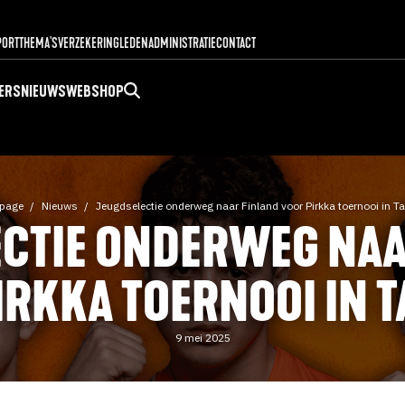
PORT
THEMA'S
VERZEKERING
LEDENADMINISTRATIE
CONTACT
ERS
NIEUWS
WEBSHOP
page
Nieuws
Jeugdselectie onderweg naar Finland voor Pirkka toernooi in T
ECTIE ONDERWEG NAA
IRKKA TOERNOOI IN 
9 mei 2025