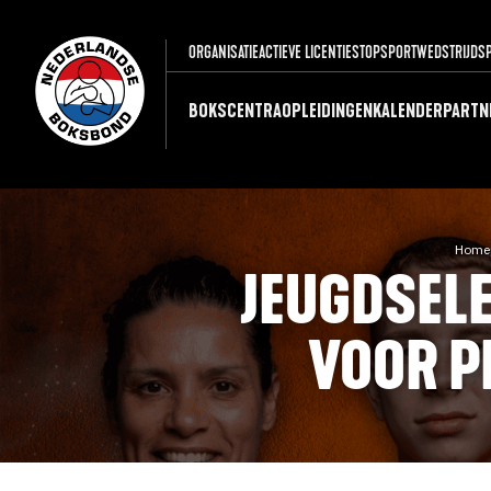
ORGANISATIE
ACTIEVE LICENTIES
TOPSPORT
WEDSTRIJDS
BOKSCENTRA
OPLEIDINGEN
KALENDER
PARTN
Home
JEUGDSEL
VOOR P