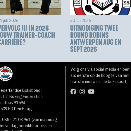
1 juli 2026
30 juli 2026
VERVOLG JIJ IN 2026
UITNODIGING TWEE
JOUW TRAINER-COACH
ROUND ROBINS
CARRIÈRE?
ANTWERPEN AUG EN
SEPT 2026
Volg ons via social media en ben
als eerste op de hoogte van het
laatste nieuws in de bokssport.
ederlandse Boksbond |
utch Boxing Federation
Postbus 91594
2509 ED Den Haag
: 085 - 21 03 961 (van maandag
/m vrijdag bereikbaar tussen