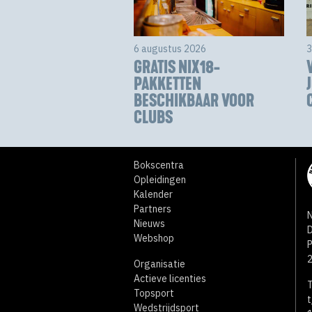
6 augustus 2026
3
GRATIS NIX18-
PAKKETTEN
BESCHIKBAAR VOOR
CLUBS
Bokscentra
Opleidingen
Kalender
Partners
N
Nieuws
D
Webshop
Organisatie
Actieve licenties
T
Topsport
t
Wedstrijdsport