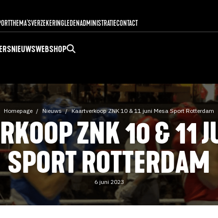
PORT
THEMA'S
VERZEKERING
LEDENADMINISTRATIE
CONTACT
ERS
NIEUWS
WEBSHOP
Homepage
Nieuws
Kaartverkoop ZNK 10 & 11 juni Mesa Sport Rotterdam
RKOOP ZNK 10 & 11 J
SPORT ROTTERDAM
6 juni 2023