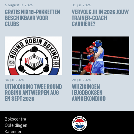
6 augustus 2026
31 juli 2026
GRATIS NIX18-PAKKETTEN
VERVOLG JIJ IN 2026 JOUW
BESCHIKBAAR VOOR
TRAINER-COACH
CLUBS
CARRIÈRE?
30 juli 2026
28 juli 2026
UITNODIGING TWEE ROUND
WIJZIGINGEN
ROBINS ANTWERPEN AUG
JEUGDBOKSEN
EN SEPT 2026
AANGEKONDIGD
Bokscentra
Opleidingen
Kalender