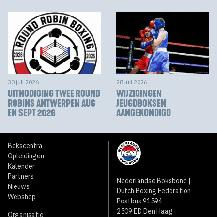
30 juli 2026
28 juli 2026
UITNODIGING TWEE ROUND
WIJZIGINGEN
ROBINS ANTWERPEN AUG
JEUGDBOKSEN
EN SEPT 2026
AANGEKONDIGD
Bokscentra
Opleidingen
Kalender
Partners
Nederlandse Boksbond |
Nieuws
Dutch Boxing Federation
Webshop
Postbus 91594
2509 ED Den Haag
Organisatie