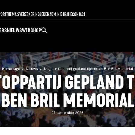
PORT
THEMA'S
VERZEKERING
LEDENADMINISTRATIE
CONTACT
ERS
NIEUWS
WEBSHOP
Homepage
Nieuws
Nog een toppartij gepland tijdens de Ben Bril Memorial
TOPPARTIJ GEPLAND T
BEN BRIL MEMORIAL
21 september 2023