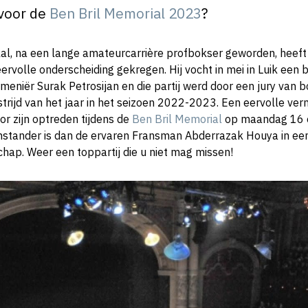
 voor de
Ben Bril Memorial 2023
?
l, na een lange amateurcarrière profbokser geworden, heeft i
ervolle onderscheiding gekregen. Hij vocht in mei in Luik een
eniër Surak Petrosijan en die partij werd door een jury van 
trijd van het jaar in het seizoen 2022-2023. Een eervolle ver
or zijn optreden tijdens de
Ben Bril Memorial
op maandag 16 ok
enstander is dan de ervaren Fransman Abderrazak Houya in een
ap. Weer een toppartij die u niet mag missen!