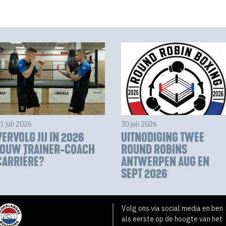
1 juli 2026
30 juli 2026
VERVOLG JIJ IN 2026
UITNODIGING TWEE
JOUW TRAINER-COACH
ROUND ROBINS
CARRIÈRE?
ANTWERPEN AUG EN
SEPT 2026
Volg ons via social media en ben
als eerste op de hoogte van het