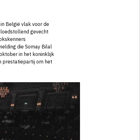
n België vlak voor de
 bloedstollend gevecht
bokskenners
melding die Somay Bilal
tober in het koninklijk
 prestatiepartij om het