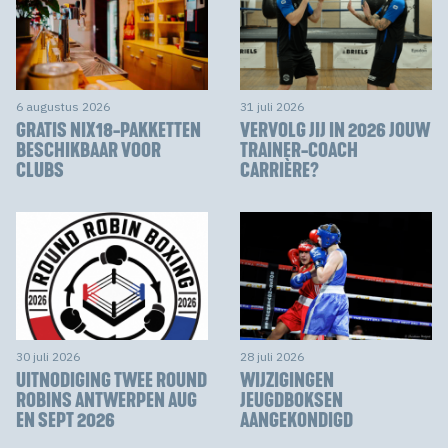
6 augustus 2026
31 juli 2026
GRATIS NIX18-PAKKETTEN
VERVOLG JIJ IN 2026 JOUW
BESCHIKBAAR VOOR
TRAINER-COACH
CLUBS
CARRIÈRE?
30 juli 2026
28 juli 2026
UITNODIGING TWEE ROUND
WIJZIGINGEN
ROBINS ANTWERPEN AUG
JEUGDBOKSEN
EN SEPT 2026
AANGEKONDIGD