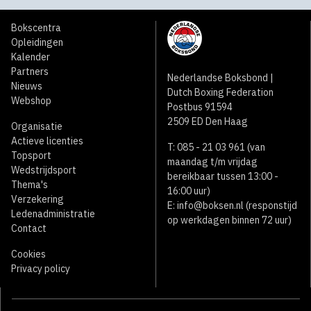
Bokscentra
Opleidingen
Kalender
Partners
Nederlandse Boksbond |
Nieuws
Dutch Boxing Federation
Webshop
Postbus 91594
2509 ED Den Haag
Organisatie
Actieve licenties
T: 085 - 21 03 961 (van
Topsport
maandag t/m vrijdag
Wedstrijdsport
bereikbaar tussen 13:00 -
Thema's
16:00 uur)
Verzekering
E:
info@boksen.nl
(responstijd
Ledenadministratie
op werkdagen binnen 72 uur)
Contact
Cookies
Privacy policy