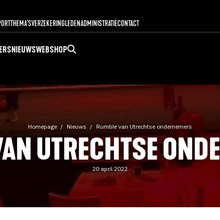
PORT
THEMA'S
VERZEKERING
LEDENADMINISTRATIE
CONTACT
ERS
NIEUWS
WEBSHOP
Homepage
Nieuws
Rumble van Utrechtse ondernemers
VAN UTRECHTSE OND
20 april 2022