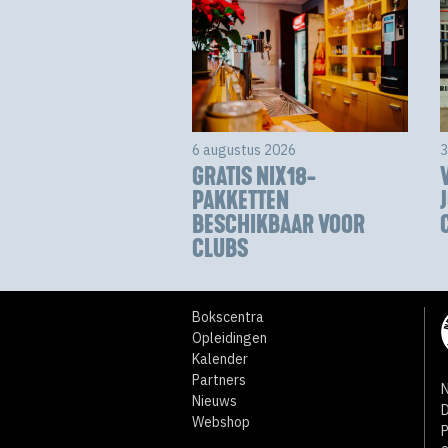
6 augustus 2026
3
GRATIS NIX18-
PAKKETTEN
BESCHIKBAAR VOOR
CLUBS
Bokscentra
Opleidingen
Kalender
Partners
N
Nieuws
D
Webshop