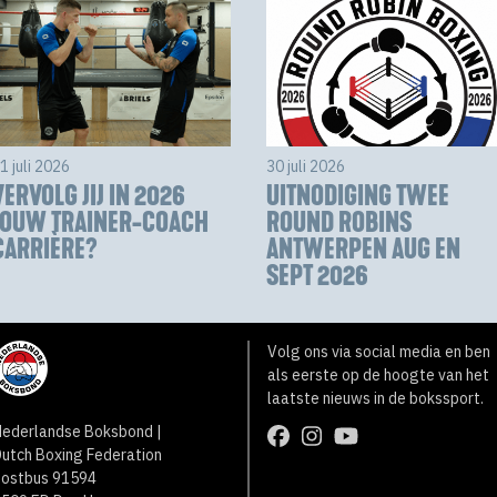
1 juli 2026
30 juli 2026
VERVOLG JIJ IN 2026
UITNODIGING TWEE
JOUW TRAINER-COACH
ROUND ROBINS
CARRIÈRE?
ANTWERPEN AUG EN
SEPT 2026
Volg ons via social media en ben
als eerste op de hoogte van het
laatste nieuws in de bokssport.
ederlandse Boksbond |
utch Boxing Federation
Postbus 91594