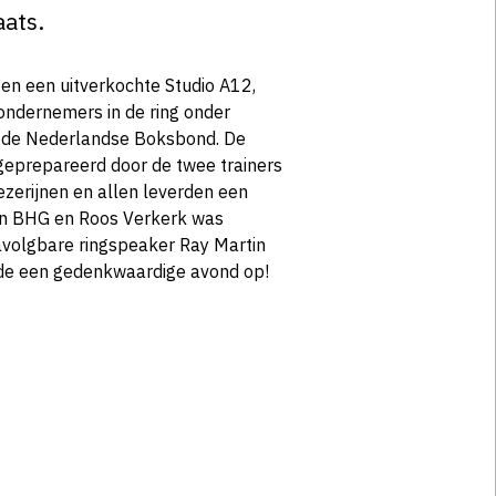
aats.
en een uitverkochte Studio A12,
ondernemers in de ring onder
an de Nederlandse Boksbond. De
geprepareerd door de twee trainers
zerijnen en allen leverden een
 van BHG en Roos Verkerk was
navolgbare ringspeaker Ray Martin
rde een gedenkwaardige avond op!