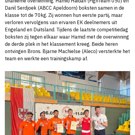
unanieme overwinning. Hamid Haidari (FighTeam 050) en
Danil Serdjoek (ABCC Apeldoorn) boksten samen in de
klasse tot de 70kg. Zij wonnen hun eerste partij, maar
verloren vervolgens van ervaren EK deelnemers uit
Engeland en Duitsland. Tijdens de laatste competitiedag
boksten zij tegen elkaar waar Hamid met de overwinning
de derde plek in het klassement kreeg. Beide heren
ontvingen Brons. Bjarne Machielse (Aleco) versterkte het
team en werkte een trainingskamp af.