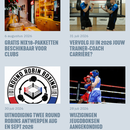
6 augustus 2026
31 juli 2026
GRATIS NIX18-PAKKETTEN
VERVOLG JIJ IN 2026 JOUW
BESCHIKBAAR VOOR
TRAINER-COACH
CLUBS
CARRIÈRE?
30 juli 2026
28 juli 2026
UITNODIGING TWEE ROUND
WIJZIGINGEN
ROBINS ANTWERPEN AUG
JEUGDBOKSEN
EN SEPT 2026
AANGEKONDIGD