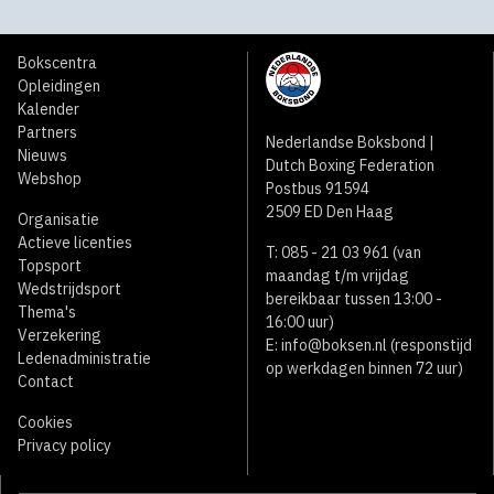
Bokscentra
Opleidingen
Kalender
Partners
Nederlandse Boksbond |
Nieuws
Dutch Boxing Federation
Webshop
Postbus 91594
2509 ED Den Haag
Organisatie
Actieve licenties
T: 085 - 21 03 961 (van
Topsport
maandag t/m vrijdag
Wedstrijdsport
bereikbaar tussen 13:00 -
Thema's
16:00 uur)
Verzekering
E:
info@boksen.nl
(responstijd
Ledenadministratie
op werkdagen binnen 72 uur)
Contact
Cookies
Privacy policy