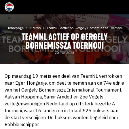
Homepage
Nieuws
TeamNL actief op Gergely Bornemissza Toernooi
TEAMNL ACTIEF OP GERGELY
BORNEMISSZA TOERNOOI
20 mei 2025
Op maandag 19 mei is een deel van TeamNL vertrokken
naar Eger, Hongarije, om deel te nemen aan de 74e editie
van het Gergely Bornemissza International Tournament.
Aaliyah Hoppema, Samir Arndell en Zoë Vogels
vertegenwoordigen Nederland op dit sterk bezette A-
toernooi, waar 16 landen en in totaal 525 boksers aan
de start verschijnen. De boksers worden begeleid door
Robbie Schipper.