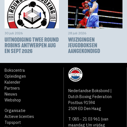
30 juli 2026
28 juli 2026
UITNODIGING TWEE ROUND
WIJZIGINGEN
ROBINS ANTWERPEN AUG
JEUGDBOKSEN
EN SEPT 2026
AANGEKONDIGD
Bokscentra
Opleidingen
Kalender
Partners
Nederlandse Boksbond |
Nieuws
Dutch Boxing Federation
Webshop
Postbus 91594
2509 ED Den Haag
Organisatie
Actieve licenties
T: 085 - 21 03 961 (van
Topsport
maandag t/m vrijdag