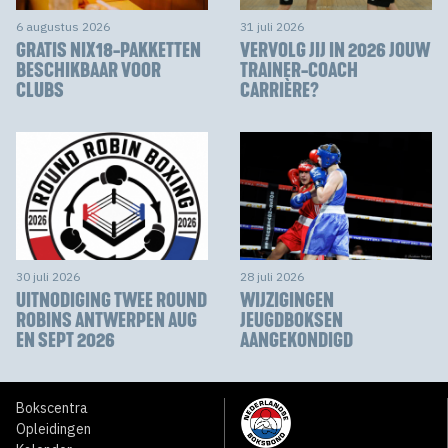
6 augustus 2026
31 juli 2026
GRATIS NIX18-PAKKETTEN
VERVOLG JIJ IN 2026 JOUW
BESCHIKBAAR VOOR
TRAINER-COACH
CLUBS
CARRIÈRE?
30 juli 2026
28 juli 2026
UITNODIGING TWEE ROUND
WIJZIGINGEN
ROBINS ANTWERPEN AUG
JEUGDBOKSEN
EN SEPT 2026
AANGEKONDIGD
Bokscentra
Opleidingen