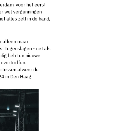
terdam, voor het eerst
ier wel vergunningen
et alles zelf in de hand,
na alleen maar
 is. Tegenslagen - net als
odig hebt en nieuwe
overtroffen.
ertussen alweer de
24 in Den Haag.