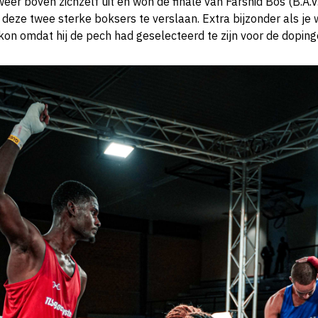
weer boven zichzelf uit en won de finale van Farshid Bos (B.A.V
 deze twee sterke boksers te verslaan. Extra bijzonder als je 
kon omdat hij de pech had geselecteerd te zijn voor de doping