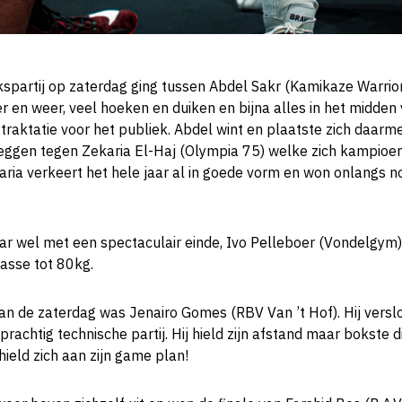
spartij op zaterdag ging tussen Abdel Sakr (Kamikaze Warrior
over en weer, veel hoeken en duiken en bijna alles in het midden 
traktatie voor het publiek. Abdel wint en plaatste zich daarme
leggen tegen Zekaria El-Haj (Olympia 75) welke zich kampioen
a verkeert het hele jaar al in goede vorm en won onlangs no
r wel met een spectaculair einde, Ivo Pelleboer (Vondelgym) 
asse tot 80kg.
an de zaterdag was Jenairo Gomes (RBV Van ’t Hof). Hij verslo
 prachtig technische partij. Hij hield zijn afstand maar bokste 
 hield zich aan zijn game plan!