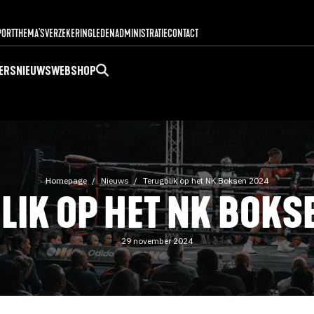
PORT
THEMA'S
VERZEKERING
LEDENADMINISTRATIE
CONTACT
ERS
NIEUWS
WEBSHOP
Homepage
Nieuws
Terugblik op het NK Boksen 2024
LIK OP HET NK BOKS
29 november 2024