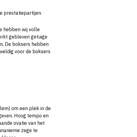
e prestatiepartijen.
e hebben wij volle
erkt gebleven getuige
en. De boksers hebben
eweldig voor de boksers
lem) om een plek in de
gegeven. Hoog tempo en
aande ovatie van het
n unanieme zege te