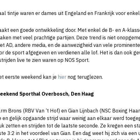
aal tintje waren er dames uit Engeland en Frankrijk voor enkel
akt een goede ontwikkeling door. Met enkel de B- en A-klass
en met veel prachtige partijen. Deze trend is niet onopgem
het AD, andere media, en de aanwezigheid van vele prominent
or de sport afgegeven en verdienen alle lof. Het is dan ook g
trijden live te zien waren op NOS Sport.
et eerste weekend kan je
hier
nog teruglezen.
eekend Sporthal Overbosch, Den Haag
rm Brons (RBV Van ’t Hof) en Gian Lijnbach (NSC Boxing Haar
le en gelijk opgaande strijd waar weinig aan elkaar werd toe
uk zetten en strijden tot de laatste seconde. Ze kregen een st
ste 3:2 in het voordeel van Gian. Een dag weet hij zich via ee