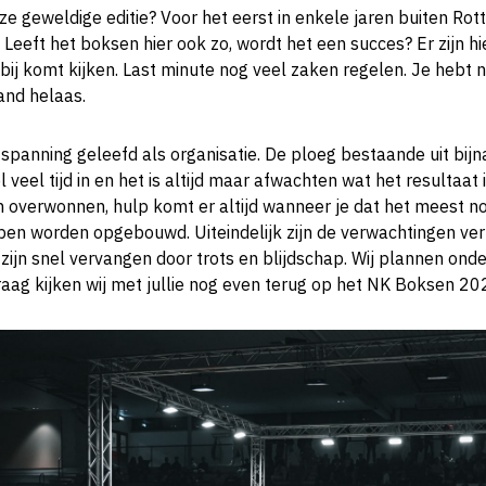
e geweldige editie? Voor het eerst in enkele jaren buiten Rot
Leeft het boksen hier ook zo, wordt het een succes? Er zijn h
bij komt kijken. Last minute nog veel zaken regelen. Je hebt ni
and helaas.
 spanning geleefd als organisatie. De ploeg bestaande uit bij
el veel tijd in en het is altijd maar afwachten wat het resultaat
en overwonnen, hulp komt er altijd wanneer je dat het meest n
pen worden opgebouwd. Uiteindelijk zijn de verwachtingen ver 
zijn snel vervangen door trots en blijdschap. Wij plannen ond
raag kijken wij met jullie nog even terug op het NK Boksen 20