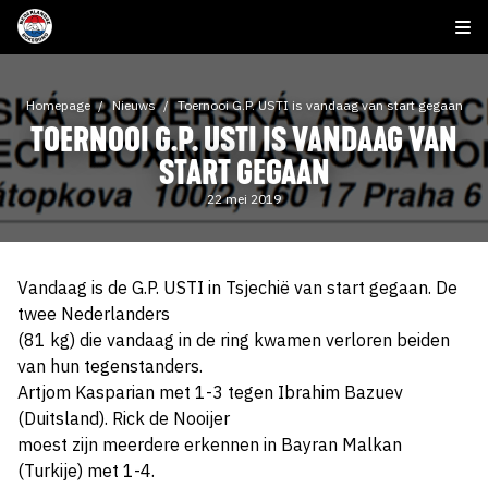
Homepage
Nieuws
Toernooi G.P. USTI is vandaag van start gegaan
TOERNOOI G.P. USTI IS VANDAAG VAN
START GEGAAN
22 mei 2019
Vandaag is de G.P. USTI in Tsjechië van start gegaan. De
twee Nederlanders
(81 kg) die vandaag in de ring kwamen verloren beiden
van hun tegenstanders.
Artjom Kasparian met 1-3 tegen Ibrahim Bazuev
(Duitsland). Rick de Nooijer
moest zijn meerdere erkennen in Bayran Malkan
(Turkije) met 1-4.