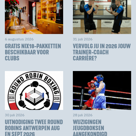
6 augustus 2026
31 juli 2026
GRATIS NIX18-PAKKETTEN
VERVOLG JIJ IN 2026 JOUW
BESCHIKBAAR VOOR
TRAINER-COACH
CLUBS
CARRIÈRE?
30 juli 2026
28 juli 2026
UITNODIGING TWEE ROUND
WIJZIGINGEN
ROBINS ANTWERPEN AUG
JEUGDBOKSEN
EN SEPT 2026
AANGEKONDIGD