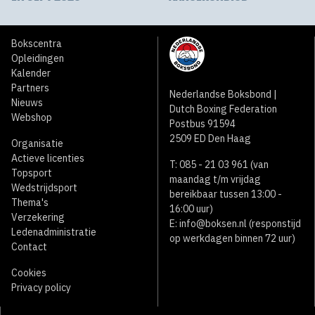
Bokscentra
Opleidingen
Kalender
Partners
Nederlandse Boksbond |
Nieuws
Dutch Boxing Federation
Webshop
Postbus 91594
2509 ED Den Haag
Organisatie
Actieve licenties
T: 085 - 21 03 961 (van
Topsport
maandag t/m vrijdag
Wedstrijdsport
bereikbaar tussen 13:00 -
Thema's
16:00 uur)
Verzekering
E:
info@boksen.nl
(responstijd
Ledenadministratie
op werkdagen binnen 72 uur)
Contact
Cookies
Privacy policy