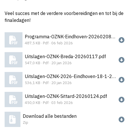
Veel succes met de verdere voorbereidingen en tot bij de
finaledagen!
Programma-OZNK-Eindhoven-20260208-v0602_2026-02-06-121652_phkx.pdf
487,5 KB · Pdf · 06 feb 2026
Uitslagen-OZNK-Breda-20260117.pdf
547,0 KB · Pdf · 20 jan 2026
Uitslagen-OZNK-2026-Eindhoven-18-1-26.pdf
536,1 KB · Pdf · 20 jan 2026
Uitslagen-OZNK-Sittard-20260124.pdf
450,0 KB · Pdf · 03 feb 2026
Download alle bestanden
Zip