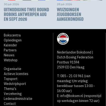
30 juli 2026
28 juli 2026
UITNODIGING TWEE ROUND
WIJZIGINGEN
ROBINS ANTWERPEN AUG
JEUGDBOKSEN
EN SEPT 2026
AANGEKONDIGD
Bokscentra
Opleidingen
Kalender
Partners
Nederlandse Boksbond |
Nieuws
Dutch Boxing Federation
Webshop
Postbus 91594
2509 ED Den Haag
Organisatie
Actieve licenties
T: 085 - 21 03 961 (van
Topsport
maandag t/m vrijdag
Wedstrijdsport
bereikbaar tussen 13:00 -
Thema's
16:00 uur)
Verzekering
E:
info@boksen.nl
(responstijd
Ledenadministratie
op werkdagen binnen 72 uur)
Contact