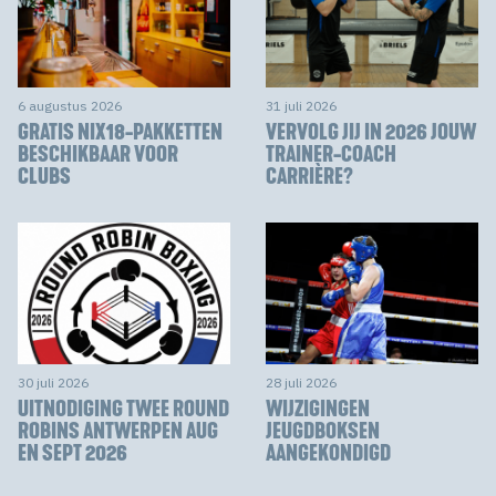
6 augustus 2026
31 juli 2026
GRATIS NIX18-PAKKETTEN
VERVOLG JIJ IN 2026 JOUW
BESCHIKBAAR VOOR
TRAINER-COACH
CLUBS
CARRIÈRE?
30 juli 2026
28 juli 2026
UITNODIGING TWEE ROUND
WIJZIGINGEN
ROBINS ANTWERPEN AUG
JEUGDBOKSEN
EN SEPT 2026
AANGEKONDIGD