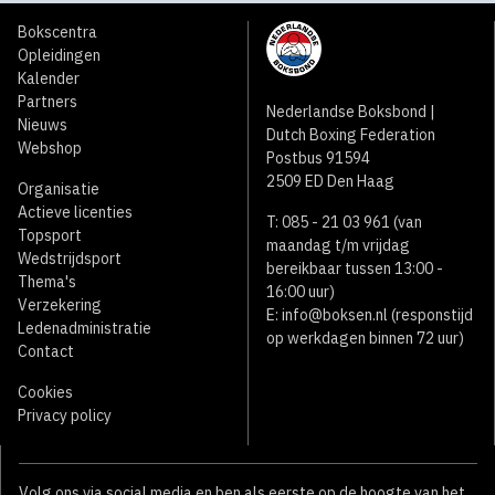
Bokscentra
Opleidingen
Kalender
Partners
Nederlandse Boksbond |
Nieuws
Dutch Boxing Federation
Webshop
Postbus 91594
2509 ED Den Haag
Organisatie
Actieve licenties
T: 085 - 21 03 961 (van
Topsport
maandag t/m vrijdag
Wedstrijdsport
bereikbaar tussen 13:00 -
Thema's
16:00 uur)
Verzekering
E:
info@boksen.nl
(responstijd
Ledenadministratie
op werkdagen binnen 72 uur)
Contact
Cookies
Privacy policy
Volg ons via social media en ben als eerste op de hoogte van het