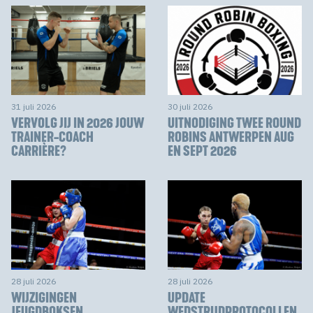
31 juli 2026
30 juli 2026
VERVOLG JIJ IN 2026 JOUW
UITNODIGING TWEE ROUND
TRAINER-COACH
ROBINS ANTWERPEN AUG
CARRIÈRE?
EN SEPT 2026
28 juli 2026
28 juli 2026
WIJZIGINGEN
UPDATE
JEUGDBOKSEN
WEDSTRIJDPROTOCOLLEN